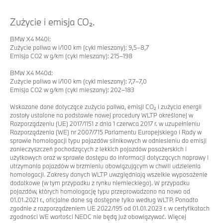
Zużycie i emisja CO₂.
BMW X4 M40i:
Zużycie paliwa w l/100 km (cykl mieszany): 9,5–8,7
Emisja CO2 w g/km (cykl mieszany): 215–198
BMW X4 M40d:
Zużycie paliwa w l/100 km (cykl mieszany): 7,7–7,0
Emisja CO2 w g/km (cykl mieszany): 202–183
Wskazane dane dotyczące zużycia paliwa, emisji CO₂ i zużycia energii
zostały ustalone na podstawie nowej procedury WLTP określonej w
Rozporządzeniu (UE) 2017/1151 z dnia 1 czerwca 2017 r. w uzupełnieniu
Rozporządzenia (WE) nr 2007/715 Parlamentu Europejskiego i Rady w
sprawie homologacji typu pojazdów silnikowych w odniesieniu do emisji
zanieczyszczeń pochodzących z lekkich pojazdów pasażerskich i
użytkowych oraz w sprawie dostępu do informacji dotyczących naprawy i
utrzymania pojazdów w brzmieniu obowiązującym w chwili udzielenia
homologacji. Zakresy danych WLTP uwzględniają wszelkie wyposażenie
dodatkowe (w tym przypadku z rynku niemieckiego). W przypadku
pojazdów, których homologację typu przeprowadzono na nowo od
01.01.2021 r., oficjalne dane są dostępne tylko według WLTP. Ponadto
zgodnie z rozporządzeniem UE 2022/195 od 01.01.2023 r. w certyfikatach
zgodności WE wartości NEDC nie będą już obowiązywać. Więcej