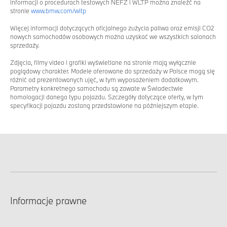
informacji o procedurach testowych NEFZ i WLTP można znaleźć na
stronie
www.bmw.com/wltp
Więcej informacji dotyczących oficjalnego zużycia paliwa oraz emisji CO2
nowych samochodów osobowych można uzyskać we wszystkich salonach
sprzedaży.
Zdjęcia, filmy video i grafiki wyświetlane na stronie mają wyłącznie
poglądowy charakter. Modele oferowane do sprzedaży w Polsce mogą się
różnić od prezentowanych ujęć, w tym wyposażeniem dodatkowym.
Parametry konkretnego samochodu są zawate w Świadectwie
homologacji danego typu pojazdu. Szczegóły dotyczące oferty, w tym
specyfikacji pojazdu zostaną przedstawione na późniejszym etapie.
Informacje prawne