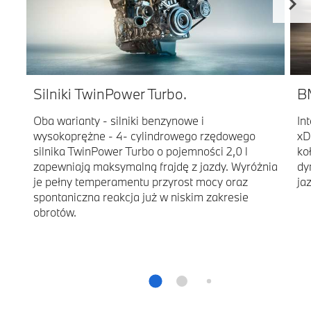
Silniki TwinPower Turbo.
B
Oba warianty - silniki benzynowe i
In
wysokoprężne - 4- cylindrowego rzędowego
xD
silnika TwinPower Turbo o pojemności 2,0 l
ko
zapewniają maksymalną frajdę z jazdy. Wyróżnia
dy
je pełny temperamentu przyrost mocy oraz
ja
spontaniczna reakcja już w niskim zakresie
obrotów.