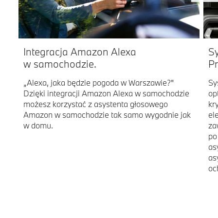
Integracja Amazon Alexa
Sy
w samochodzie.
Pr
„Alexa, jaka będzie pogoda w Warszawie?"
Sy
Dzięki integracji Amazon Alexa w samochodzie
op
możesz korzystać z asystenta głosowego
kr
Amazon w samochodzie tak samo wygodnie jak
el
w domu.
za
po
as
as
oc