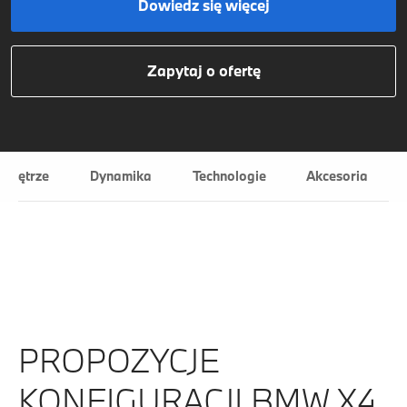
Dowiedz się więcej
Zapytaj o ofertę
Wnętrze
Dynamika
Technologie
Akcesoria
PROPOZYCJE
KONFIGURACJI BMW X4.