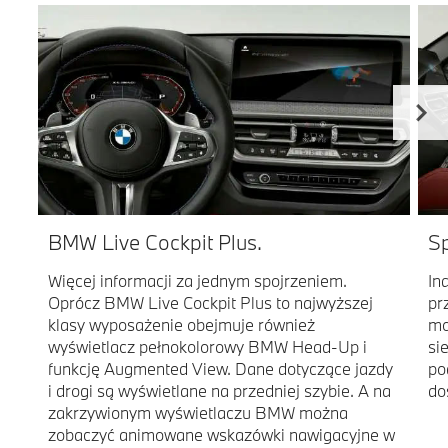
BMW Live Cockpit Plus.
Sp
Więcej informacji za jednym spojrzeniem.
In
Oprócz BMW Live Cockpit Plus to najwyższej
pr
klasy wyposażenie obejmuje również
mo
wyświetlacz pełnokolorowy BMW Head-Up i
si
funkcję Augmented View. Dane dotyczące jazdy
po
i drogi są wyświetlane na przedniej szybie. A na
do
zakrzywionym wyświetlaczu BMW można
zobaczyć animowane wskazówki nawigacyjne w