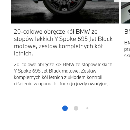
20-calowe obręcze kół BMW ze
B
stopów lekkich Y Spoke 695 Jet Black
BM
matowe, zestaw kompletnych kół
pr
letnich.
sk
20-calowe obręcze kół BMW ze stopow lekkich
Y Spoke 695 Jet Black matowe. Zestaw
kompletnych kół letnich z układem kontroli
ciśnienia w oponach i funkcją jazdy awaryjnej.