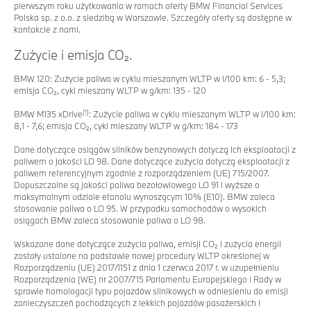
pierwszym roku użytkowania w ramach oferty BMW Financial Services
Polska sp. z o.o. z siedzibą w Warszawie. Szczegóły oferty są dostępne w
kontakcie z nami.
Zużycie i emisja CO₂.
BMW 120: Zużycie paliwa w cyklu mieszanym WLTP w l/100 km: 6 - 5,3;
emisja CO₂, cykl mieszany WLTP w g/km: 135 - 120
[1]
BMW M135 xDrive
: Zużycie paliwa w cyklu mieszanym WLTP w l/100 km:
8,1 - 7,6; emisja CO₂, cykl mieszany WLTP w g/km: 184 - 173
Dane dotyczące osiągów silników benzynowych dotyczą ich eksploatacji z
paliwem o jakości LO 98. Dane dotyczące zużycia dotyczą eksploatacji z
paliwem referencyjnym zgodnie z rozporządzeniem (UE) 715/2007.
Dopuszczalne są jakości paliwa bezołowiowego LO 91 i wyższe o
maksymalnym udziale etanolu wynoszącym 10% (E10). BMW zaleca
stosowanie paliwa o LO 95. W przypadku samochodów o wysokich
osiągach BMW zaleca stosowanie paliwa o LO 98.
Wskazane dane dotyczące zużycia paliwa, emisji CO₂ i zużycia energii
zostały ustalone na podstawie nowej procedury WLTP określonej w
Rozporządzeniu (UE) 2017/1151 z dnia 1 czerwca 2017 r. w uzupełnieniu
Rozporządzenia (WE) nr 2007/715 Parlamentu Europejskiego i Rady w
sprawie homologacji typu pojazdów silnikowych w odniesieniu do emisji
zanieczyszczeń pochodzących z lekkich pojazdów pasażerskich i