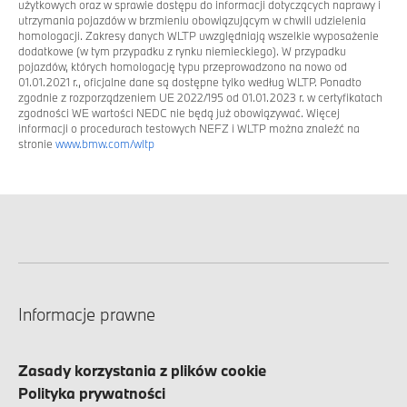
użytkowych oraz w sprawie dostępu do informacji dotyczących naprawy i
utrzymania pojazdów w brzmieniu obowiązującym w chwili udzielenia
homologacji. Zakresy danych WLTP uwzględniają wszelkie wyposażenie
dodatkowe (w tym przypadku z rynku niemieckiego). W przypadku
pojazdów, których homologację typu przeprowadzono na nowo od
01.01.2021 r., oficjalne dane są dostępne tylko według WLTP. Ponadto
zgodnie z rozporządzeniem UE 2022/195 od 01.01.2023 r. w certyfikatach
zgodności WE wartości NEDC nie będą już obowiązywać. Więcej
informacji o procedurach testowych NEFZ i WLTP można znaleźć na
stronie
www.bmw.com/wltp
Informacje prawne
Zasady korzystania z plików cookie
Polityka prywatności