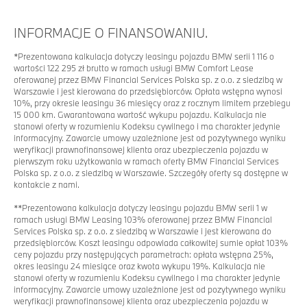
INFORMACJE O FINANSOWANIU.
*
Prezentowana kalkulacja dotyczy leasingu pojazdu BMW serii 1 116 o
wartości 122 295 zł brutto w ramach usługi BMW Comfort Lease
oferowanej przez BMW Financial Services Polska sp. z o.o. z siedzibą w
Warszawie i jest kierowana do przedsiębiorców. Opłata wstępna wynosi
10%, przy okresie leasingu 36 miesięcy oraz z rocznym limitem przebiegu
15 000 km. Gwarantowana wartość wykupu pojazdu. Kalkulacja nie
stanowi oferty w rozumieniu Kodeksu cywilnego i ma charakter jedynie
informacyjny. Zawarcie umowy uzależnione jest od pozytywnego wyniku
weryfikacji prawnofinansowej klienta oraz ubezpieczenia pojazdu w
pierwszym roku użytkowania w ramach oferty BMW Financial Services
Polska sp. z o.o. z siedzibą w Warszawie. Szczegóły oferty są dostępne w
kontakcie z nami.
**
Prezentowana kalkulacja dotyczy leasingu pojazdu BMW serii 1 w
ramach usługi BMW Leasing 103% oferowanej przez BMW Financial
Services Polska sp. z o.o. z siedzibą w Warszawie i jest kierowana do
przedsiębiorców. Koszt leasingu odpowiada całkowitej sumie opłat 103%
ceny pojazdu przy następujących parametrach: opłata wstępna 25%,
okres leasingu 24 miesiące oraz kwota wykupu 19%. Kalkulacja nie
stanowi oferty w rozumieniu Kodeksu cywilnego i ma charakter jedynie
informacyjny. Zawarcie umowy uzależnione jest od pozytywnego wyniku
weryfikacji prawnofinansowej klienta oraz ubezpieczenia pojazdu w