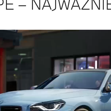
É – NAJWAŻNIE