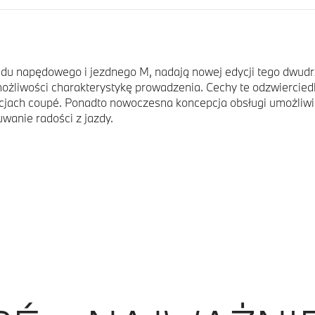
du napędowego i jezdnego M, nadają nowej edycji tego dwu
ożliwości charakterystykę prowadzenia. Cechy te odzwiercied
orcjach coupé. Ponadto nowoczesna koncepcja obsługi umożliw
wanie radości z jazdy.