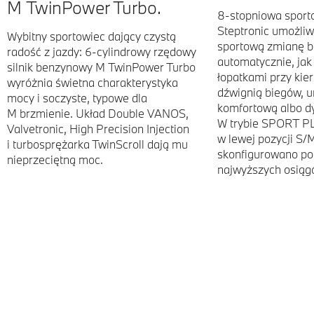
M TwinPower Turbo.
8-stopniowa sport
Steptronic umożliw
Wybitny sportowiec dający czystą
sportową zmianę 
radość z jazdy: 6-cylindrowy rzędowy
automatycznie, jak 
silnik benzynowy M TwinPower Turbo
łopatkami przy kie
wyróżnia świetna charakterystyka
dźwignią biegów, u
mocy i soczyste, typowe dla
komfortową albo d
M brzmienie. Układ Double VANOS,
W trybie SPORT PL
Valvetronic, High Precision Injection
w lewej pozycji S
i turbosprężarka TwinScroll dają mu
skonfigurowano p
nieprzeciętną moc.
najwyższych osiąg