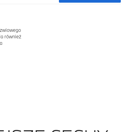
drzwiowego
la również
ia