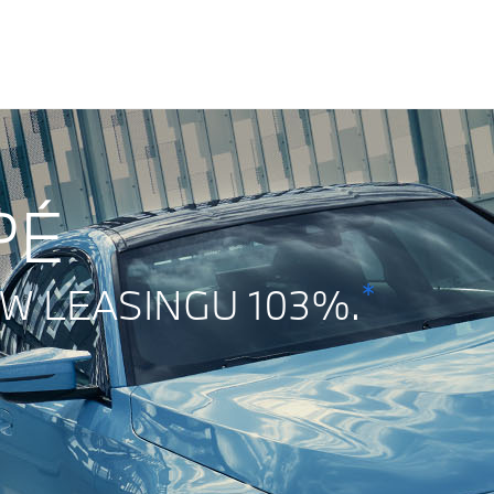
PÉ
*
W LEASINGU 103%.