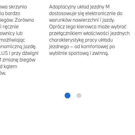
owa skrzynia
Adaptacyjny układ jezdny M
ia bardzo
dostosowuje się elektronicznie do
biegów. Zarówno
warunków nawierzchni i jazdy.
i ręcznie
Oprócz tego kierowca może wybrać
rownicy lub
przełącznikiem właściwości jezdnych
możliwiając
charakterystykę pracy układu
ynamiczną jazdę.
jezdnego – od komfortowej po
US i przy dźwigni
wybitnie sportową i zwinną.
/M zmianę biegów
od kątem
ów.